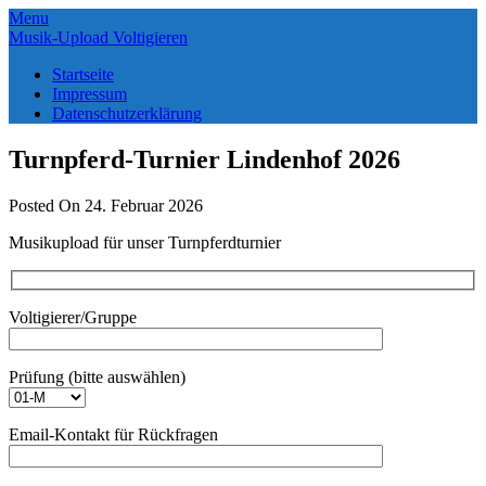
Skip
Menu
to
Musik-Upload Voltigieren
content
Startseite
Impressum
Datenschutzerklärung
Musik-Upload Voltigieren
Musik-Upload Voltigieren
Turnpferd-Turnier Lindenhof 2026
Posted On 24. Februar 2026
Musikupload für unser Turnpferdturnier
Voltigierer/Gruppe
Prüfung (bitte auswählen)
Email-Kontakt für Rückfragen